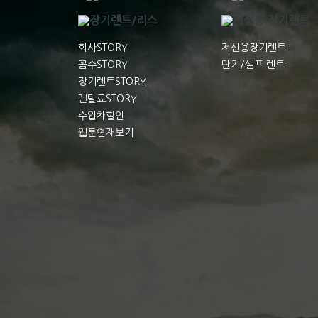
회사STORY
저신용장기렌트
꼼수STORY
단기/셀프 렌트
장기렌트STORY
렌탈료STORY
수입차할인
웹툰연재보기