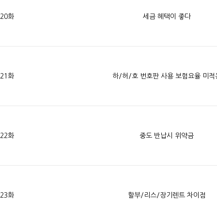
20화
세금 혜택이 좋다
21화
하/허/호 번호판 사용 보험요율 미적
22화
중도 반납시 위약금
23화
할부/리스/장기렌트 차이점