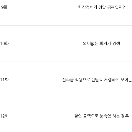
9화
차장정비가 정말 공짜일까?
10화
의미없는 최저가 경쟁
11화
선수금 적용으로 렌탈료 저렴하게 보이는
12화
할인 금액으로 눈속임 하는 경우