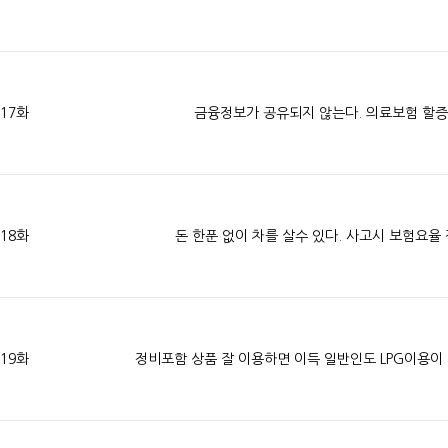
17화
금융정보가 공유되지 않는다. 의료보험 할증
18화
돈 한푼 없이 차를 살수 있다. 사고시 보험요율
19화