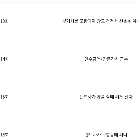
13화
부가세를 포함하지 않고 견적서 산출후 차
14화
인수금액/잔존가치 꼼수
15화
렌트사가 차를 살때 싸게 산다
16화
렌트사가 보험들때 싸다