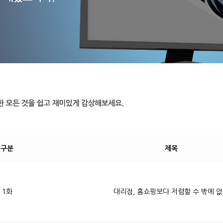
구분
제목
1화
대리점, 홈쇼핑보다 저렴할 수 밖에 