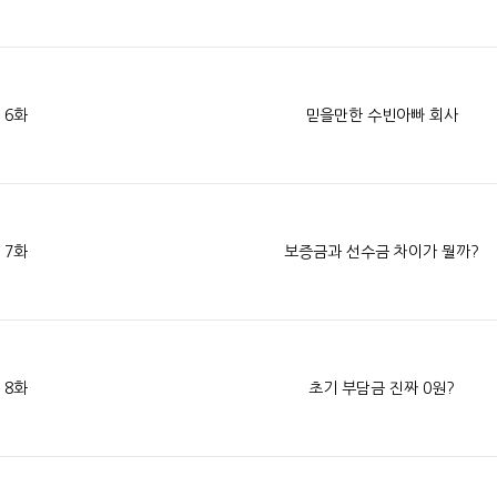
6화
믿을만한 수빈아빠 회사
7화
보증금과 선수금 차이가 뭘까?
8화
초기 부담금 진짜 0원?