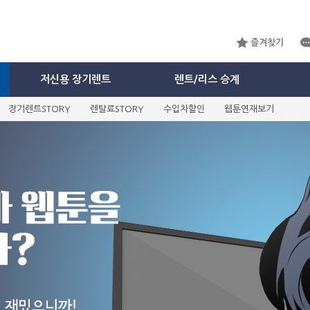
즐겨찾기
저신용 장기렌트
렌트/리스 승계
장기렌트STORY
렌탈료STORY
수입차할인
웹툰연재보기